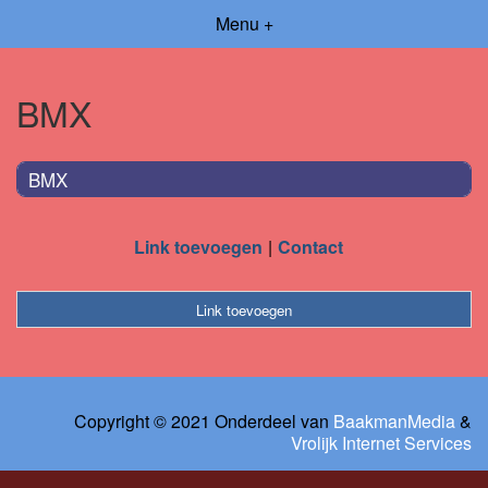
Menu +
BMX
BMX
Link toevoegen
Contact
Link toevoegen
Copyright © 2021 Onderdeel van
BaakmanMedia
&
Vrolijk Internet Services