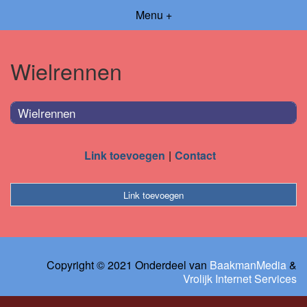
Menu +
Wielrennen
Wielrennen
Link toevoegen
Contact
Link toevoegen
Copyright © 2021 Onderdeel van
BaakmanMedia
&
Vrolijk Internet Services